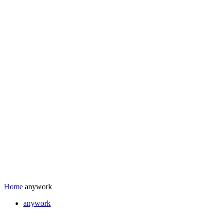
Home
anywork
anywork