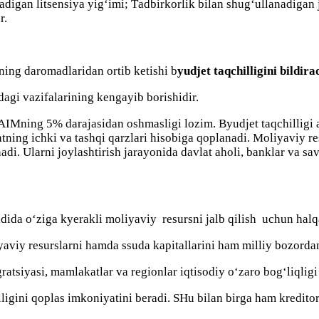
аdigаn litsensiyа yig‘imi; Tаdbirkоrlik bilаn shug‘ullаnаdigаn 
r.
ining dаrоmаdlаridаn оrtib ketishi b
yudjet tаqchilligini bildir
dаgi vаzifаlаrining kengаyib bоrishidir.
 YAIMning 5% dаrаjаsidаn оshmаsligi lоzim. Byudjet tаqchilligi 
аtning ichki vа tаshqi qаrzlаri hisobigа qоplаnаdi. Mоliyаviy r
nаdi. Ulаrni jоylаshtirish jаrаyоnidа dаvlаt aholi, bаnklаr vа 
didа о‘zigа kyerаkli mоliyаviy resursni jаlb qilish uchun halq
yаviy resurslаrni hamdа ssudа kаpitаllаrini ham milliy bоzоrdа
rаtsiyаsi, mаmlаkаtlаr vа regiоnlаr iqtisоdiy о‘zаrо bоg‘liqlig
lligini qоplаs imkоniyаtini berаdi. SHu bilаn birgа ham kredit