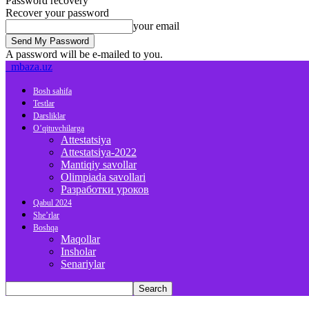
Password recovery
Recover your password
your email
A password will be e-mailed to you.
mbaza.uz
Bosh sahifa
Testlar
Darsliklar
O’qituvchilarga
Attestatsiya
Attestatsiya-2022
Mantiqiy savollar
Olimpiada savollari
Разработки уроков
Qabul 2024
She’rlar
Boshqa
Maqollar
Insholar
Senariylar