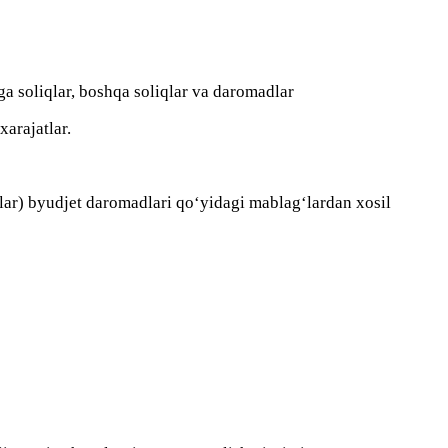
igа sоliqlаr, bоshqа sоliqlаr vа dаrоmаdlаr
xarаjаtlаr.
аr) byudjet dаrоmаdlаri qо‘yidаgi mаblаg‘lаrdаn xоsil