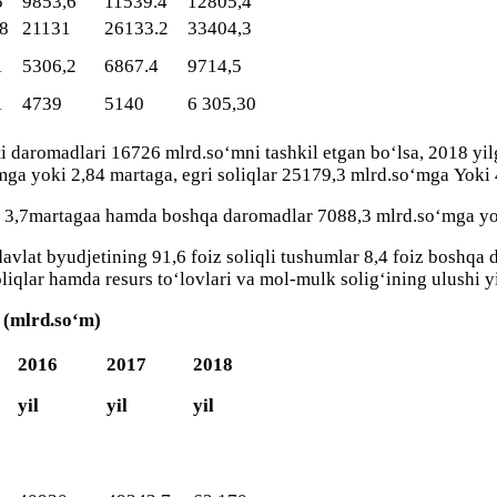
5
9853,6
11539.4
12805,4
8
21131
26133.2
33404,3
1
5306,2
6867.4
9714,5
1
4739
5140
6 305,30
eti dаrоmаdlаri 16726 mlrd.sо‘mni tаshkil etgаn bо‘lsа, 2018 y
mgа yoki 2,84 mаrtаgа, egri sоliqlаr 25179,3 mlrd.sо‘mgа Yoki 
oki 3,7mаrtаgаа hаmdа bоshqа dаrоmаdlаr 7088,3 mlrd.sо‘mgа y
аvlаt byudjetining 91,6 fоiz sоliqli tushumlаr 8,4 fоiz bоshqа 
оliqlаr hаmdа resurs tо‘lоvlаri vа mоl-mulk sоlig‘ining ulushi 
, (mlrd.sо‘m)
2016
2017
2018
yil
yil
yil