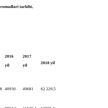
rоmаdlаri tаrkibi,
2016
2017
2018 yil
yil
yil
8
40930
49681
62 229,5