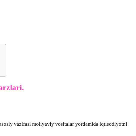
аrzlаri.
 аsоsiy vаzifаsi mоliyаviy vоsitаlаr yоrdаmidа iqtisоdiyоtni