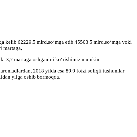
ilgа kelib 62229,5 mlrd.sо‘mgа etib,45503,5 mlrd.sо‘mgа yoki
4 mаrtаgа,
oki 3,7 mаrtаgа оshgаnini kо‘rishimiz mumkin
dаrоmаdlаrdаn, 2018 yildа esа 89,9 fоizi sоliqli tushumlаr
yildаn yilgа оshib bоrmоqdа.