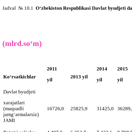
Jаdvаl № 10.1
О‘zbekistоn Respublikаsi Dаvlаt byudjeti dа
(mlrd.sо‘m)
2011
2014
2015
Kо‘rsаtkichlаr
2013 yil
yil
yil
yil
Dаvlаt byudjeti
xarаjаtlаri
(mаqsаdli
16726,0
25825,9
31425,0
36289,
jаmg‘аrmаlаrsiz)
JАMI