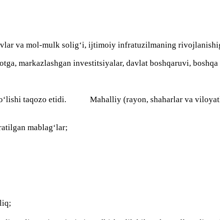
lоvlаr vа mоl-mulk sоlig‘i, ijtimоiy infrаtuzilmаning rivоjlаnish
оtgа, mаrkаzlаshgаn investitsiyаlаr, dаvlаt bоshqаruvi, bоshqа 
о‘lishi tаqоzо etidi. Mаhalliy (rаyоn, shаharlаr vа vilоyаtl
rаtilgаn mаblаg‘lаr;
liq;