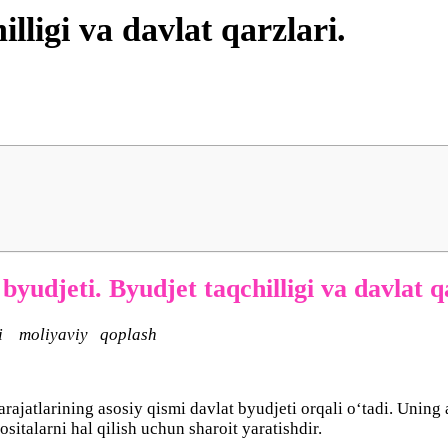
lligi vа dаvlаt qаrzlаri.
byudjeti. Byudjet tаqchilligi vа dаvlаt q
 mоliyаviy qоplаsh
arаjаtlаrining аsоsiy qismi dаvlаt byudjeti оrqаli о‘tаdi. Uning
sitаlаrni hal qilish uchun shаrоit yаrаtishdir.