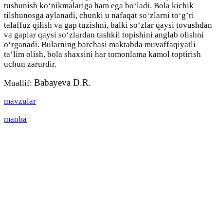
tushunish ko‘nikmalariga ham ega bo‘ladi. Bola kichik
tilshunosga aylanadi, chunki u nafaqat so‘zlarni to‘g’ri
talaffuz qilish va gap tuzishni, balki so‘zlar qaysi tovushdan
va gaplar qaysi so‘zlardan tashkil topishini anglab olishni
o‘rganadi. Bularning barchasi maktabda muvaffaqiyatli
ta’lim olish, bola shaxsini har tomonlama kamol toptirish
uchun zarurdir.
Babayeva D.R.
Muallif:
mavzular
manba