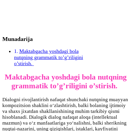
Munadarija
Maktabgacha yoshdagi bola
nutqning grammatik to’g’riligini
o’stirish.
Maktabgacha yoshdagi bola nutqning
grammatik to’g’riligini o’stirish.
Dialogni rivojlantirish nafaqat shunchaki nutqning muayyan
kompozitsion shaklini o‘zlashtirish, balki bolaning ijtimoiy
va shaxs jixatdan shakllanishining muhim tarkibiy qismi
hisoblanadi. Dialogik dialog nafaqat aloqa (intellektual
mazmun) va o‘z manfaatlariga yo‘nalishni, balki sherikning
nuqtai-nazarini, uning qiziqishlari, istaklari, kayfiyatini