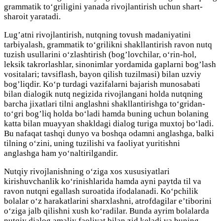
grammatik to‘griligini yanada rivojlantirish uchun shart-
sharoit yaratadi.
Lug’atni rivojlantirish, nutqning tovush madaniyatini
tarbiyalash, grammatik to‘grilikni shakllantirish ravon nutq
tuzish usullarini o‘zlashtirish (bog’lovchilar, o‘rin-hol,
leksik takrorlashlar, sinonimlar yordamida gaplarni bog’lash
vositalari; tavsiflash, bayon qilish tuzilmasi) bilan uzviy
bog’liqdir. Ko‘p turdagi vazifalarni bajarish munosabati
bilan dialogik nutq negizida rivojlangani holda nutqning
barcha jixatlari tilni anglashni shakllantirishga to‘gridan-
to‘gri bog’liq holda bo‘ladi hamda buning uchun bolaning
katta bilan muayyan shakldagi dialog turiga muxtoj bo‘ladi.
Bu nafaqat tashqi dunyo va boshqa odamni anglashga, balki
tilning o‘zini, uning tuzilishi va faoliyat yuritishni
anglashga ham yo‘naltirilgandir.
Nutqiy rivojlanishning o‘ziga xos xususiyatlari
kirishuvchanlik ko‘rinishlarida hamda ayni paytda til va
ravon nutqni egallash suroatida ifodalanadi. Ko‘pchilik
bolalar o‘z harakatlarini sharxlashni, atrofdagilar e’tiborini
o‘ziga jalb qilishni xush ko‘radilar. Bunda ayrim bolalarda
nutqiy dialog amaliy faoliyat bilan zid keladi va buning