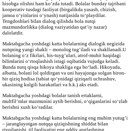
hisobga olishni ham ko‘zda tutadi. Bolalar bunday tajribani
kooperativ tusdagi faoliyat (birgalikda yasash, chizish,
jamoa o‘yinlarini o‘ynash) natijasida to‘playdilar.
Tengdoshlari bilan dialog qilishda bola nutqi
mazmundorlikka (dialog vaziyatidan qat’iy nazar)
dalolatdir.
Maktabgacha yoshdagi katta bolalarning dialogik negizida
nutqning yangi shakli – monolog tug’iladi va shakllanadi.U
bolaning o‘z fikrlari, his-tuyg’ulari, atrof-muhit haqidagi
bilimlarini o‘rtoqlashish istagi oqibatida vujudga keladi.
Bunda nutq qisqa hikoya shakliga ega bo‘ladi. Hikoyada,
albatta, bolani lol qoldirgan va uni hayajonga solgan biron-
bir qiziq hodisa (tabiat qo‘ynidagi qiziqarli uchrashuv,
ukasining kulgili harakatlari va h.k.) aks etadi.
Maktabgacha yoshdagi bolalar tanish ertaklarni,
multfil’mlar mazmunini aytib berishni, o‘qiganlarini so‘zlab
berishni xush ko‘radilar.
Maktabgacha yoshdagi katta bolalarning eng muhim yutug’i
– jaranglayotgan nutqqa qiziqishning shiddat bilan
rivojlanishi, til faoliyatini eng oddiy anglashning