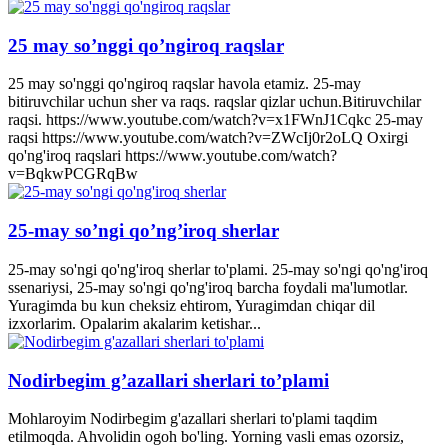
25 may so’nggi qo’ngiroq raqslar
25 may so'nggi qo'ngiroq raqslar havola etamiz. 25-may
bitiruvchilar uchun sher va raqs. raqslar qizlar uchun.Bitiruvchilar
raqsi. https://www.youtube.com/watch?v=x1FWnJ1Cqkc 25-may
raqsi https://www.youtube.com/watch?v=ZWcIj0r2oLQ Oxirgi
qo'ng'iroq raqslari https://www.youtube.com/watch?
v=BqkwPCGRqBw
25-may so’ngi qo’ng’iroq sherlar
25-may so'ngi qo'ng'iroq sherlar to'plami. 25-may so'ngi qo'ng'iroq
ssenariysi, 25-may so'ngi qo'ng'iroq barcha foydali ma'lumotlar.
Yuragimda bu kun cheksiz ehtirom, Yuragimdan chiqar dil
izxorlarim. Opalarim akalarim ketishar...
Nodirbegim g’azallari sherlari to’plami
Mohlaroyim Nodirbegim g'azallari sherlari to'plami taqdim
etilmoqda. Ahvolidin ogoh bo'ling. Yorning vasli emas ozorsiz,