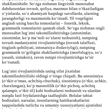
shakllanishidir. So‘zga nisbatan lingvistik munosabat
dabdurustdan tovush, qofiya, mazmun bilan o‘tkaziladigan
o‘yinlarda, so‘z ahamiyati haqidagi savollarda, ularning
jarangdorligi va mazmunida ko‘rinadi. Til voqeligini
anglash uning barcha tomonlarini – fonetik, leksik,
grammatik tomonlarini qamrab oladi. So‘zga nisbatan ongli
munosabat lug’atni takomillashtirishga (antonimlar,
sinonimlar, ko‘p ma’noli so‘zlarni tushunish), nutqning
tovush madaniyatini rivojlantirishga (tovush talaffuzi,
tinglash qobiliyati, intonatsiya ifodaviyligi), nutqning
grammatik to‘griligini shakllantirishga (morfologiya, so‘z
yasash, sintaksis), ravon nutqni rivojlantirishga ta’sir
ko‘rsatadi.
Lug’atni rivojlantirishda uning sifat jixatidan
takomillashtirilishi oldingi o‘ringa chiqadi. Bu antonimiya
(o‘tkir-o‘tmas, achchiq-chuchuk), sinonimiya (o‘tkir, uchkir,
charxlangan), ko‘p maonolilik (o‘tkir pichoq, achchiq
qalampir, o‘tkir til) kabi hodisalarni tushunish va ulardan
nutqda faol foydalanishga taalluqlidir. Bolalar tabiat
hodisalari, narsalar, insonlarning hattiharakatlarini
taqqoslashda turlicha va umumiy xususiyatlarni ajratishni