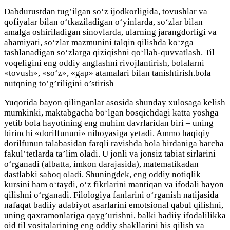
Dabdurustdan tug’ilgan so‘z ijodkorligida, tovushlar va
qofiyalar bilan o‘tkaziladigan o‘yinlarda, so‘zlar bilan
amalga oshiriladigan sinovlarda, ularning jarangdorligi va
ahamiyati, so‘zlar mazmunini talqin qilishda ko‘zga
tashlanadigan so‘zlarga qiziqishni qo‘llab-quvvatlash. Til
voqeligini eng oddiy anglashni rivojlantirish, bolalarni
«tovush», «so‘z», «gap» atamalari bilan tanishtirish.bola
nutqning to’g’riligini o’stirish
Yuqorida bayon qilinganlar asosida shunday xulosaga kelish
mumkinki, maktabgacha bo‘lgan bosqichdagi katta yoshga
yetib bola hayotining eng muhim davrlaridan biri – uning
birinchi «dorilfununi» nihoyasiga yetadi. Ammo haqiqiy
dorilfunun talabasidan farqli ravishda bola birdaniga barcha
fakul’tetlarda ta’lim oladi. U jonli va jonsiz tabiat sirlarini
o‘rganadi (albatta, imkon darajasida), matematikadan
dastlabki saboq oladi. Shuningdek, eng oddiy notiqlik
kursini ham o‘taydi, o‘z fikrlarini mantiqan va ifodali bayon
qilishni o‘rganadi. Filologiya fanlarini o‘rganish natijasida
nafaqat badiiy adabiyot asarlarini emotsional qabul qilishni,
uning qaxramonlariga qayg’urishni, balki badiiy ifodalilikka
oid til vositalarining eng oddiy shakllarini his qilish va