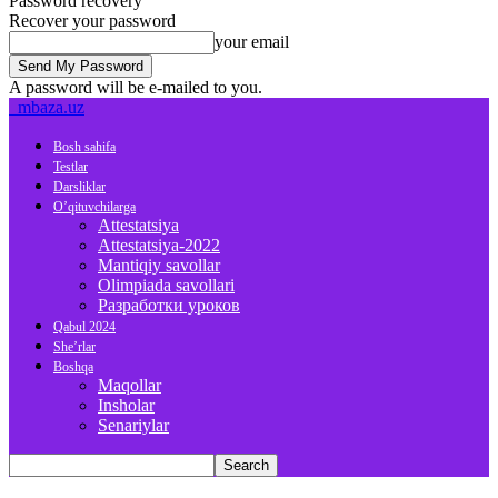
Password recovery
Recover your password
your email
A password will be e-mailed to you.
mbaza.uz
Bosh sahifa
Testlar
Darsliklar
O’qituvchilarga
Attestatsiya
Attestatsiya-2022
Mantiqiy savollar
Olimpiada savollari
Разработки уроков
Qabul 2024
She’rlar
Boshqa
Maqollar
Insholar
Senariylar