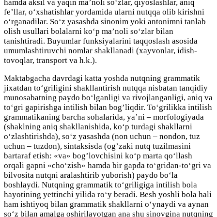
hamda aksil va yaqin ma’noli so‘zlar, qiyoslashlar, aniq
fe’llar, o‘xshatishlar yordamida ularni nutqqa olib kirishni
o‘rganadilar. So‘z yasashda sinonim yoki antonimni tanlab
olish usullari bolalarni ko‘p ma’noli so‘zlar bilan
tanishtiradi. Buyumlar funksiyalarini taqqoslash asosida
umumlashtiruvchi nomlar shakllanadi (xayvonlar, idish-
tovoqlar, transport va h.k.).
Maktabgacha davrdagi katta yoshda nutqning grammatik
jixatdan to‘griligini shakllantirish nutqqa nisbatan tanqidiy
munosabatning paydo bo‘lganligi va rivojlanganligi, aniq va
to‘gri gapirishga intilish bilan bog’liqdir. To‘grilikka intilish
grammatikaning barcha sohalarida, ya’ni – morfologiyada
(shaklning aniq shakllanishida, ko‘p turdagi shakllarni
o‘zlashtirishda), so‘z yasashda (non uchun – nondon, tuz
uchun – tuzdon), sintaksisda (og’zaki nutq tuzilmasini
bartaraf etish: «va» bog’lovchisini ko‘p marta qo‘llash
orqali gapni «cho‘zish» hamda bir gapda to‘gridan-to‘gri va
bilvosita nutqni aralashtirib yuborish) paydo bo‘la
boshlaydi. Nutqning grammatik to‘griligiga intilish bola
hayotining yettinchi yilida ro‘y beradi. Besh yoshli bola hali
ham ishtiyoq bilan grammatik shakllarni o‘ynaydi va aynan
so‘z bilan amalga oshirilayotgan ana shu sinovgina nutqning