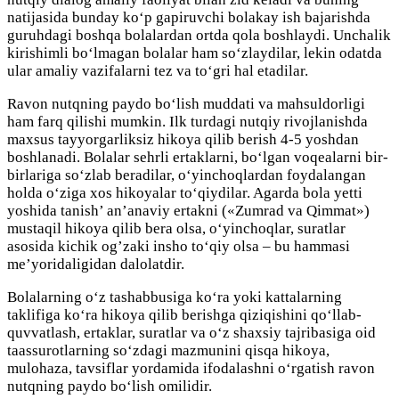
natijasida bunday ko‘p gapiruvchi bolakay ish bajarishda
guruhdagi boshqa bolalardan ortda qola boshlaydi. Unchalik
kirishimli bo‘lmagan bolalar ham so‘zlaydilar, lekin odatda
ular amaliy vazifalarni tez va to‘gri hal etadilar.
Ravon nutqning paydo bo‘lish muddati va mahsuldorligi
ham farq qilishi mumkin. Ilk turdagi nutqiy rivojlanishda
maxsus tayyorgarliksiz hikoya qilib berish 4-5 yoshdan
boshlanadi. Bolalar sehrli ertaklarni, bo‘lgan voqealarni bir-
birlariga so‘zlab beradilar, o‘yinchoqlardan foydalangan
holda o‘ziga xos hikoyalar to‘qiydilar. Agarda bola yetti
yoshida tanish’ an’anaviy ertakni («Zumrad va Qimmat»)
mustaqil hikoya qilib bera olsa, o‘yinchoqlar, suratlar
asosida kichik og’zaki insho to‘qiy olsa – bu hammasi
me’yoridaligidan dalolatdir.
Bolalarning o‘z tashabbusiga ko‘ra yoki kattalarning
taklifiga ko‘ra hikoya qilib berishga qiziqishini qo‘llab-
quvvatlash, ertaklar, suratlar va o‘z shaxsiy tajribasiga oid
taassurotlarning so‘zdagi mazmunini qisqa hikoya,
mulohaza, tavsiflar yordamida ifodalashni o‘rgatish ravon
nutqning paydo bo‘lish omilidir.