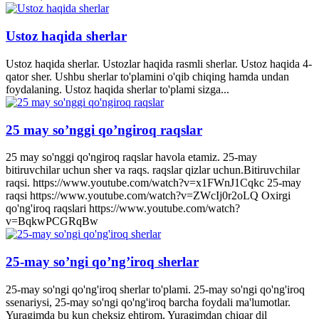
Ustoz haqida sherlar
Ustoz haqida sherlar. Ustozlar haqida rasmli sherlar. Ustoz haqida 4-
qator sher. Ushbu sherlar to'plamini o'qib chiqing hamda undan
foydalaning. Ustoz haqida sherlar to'plami sizga...
25 may so’nggi qo’ngiroq raqslar
25 may so'nggi qo'ngiroq raqslar havola etamiz. 25-may
bitiruvchilar uchun sher va raqs. raqslar qizlar uchun.Bitiruvchilar
raqsi. https://www.youtube.com/watch?v=x1FWnJ1Cqkc 25-may
raqsi https://www.youtube.com/watch?v=ZWcIj0r2oLQ Oxirgi
qo'ng'iroq raqslari https://www.youtube.com/watch?
v=BqkwPCGRqBw
25-may so’ngi qo’ng’iroq sherlar
25-may so'ngi qo'ng'iroq sherlar to'plami. 25-may so'ngi qo'ng'iroq
ssenariysi, 25-may so'ngi qo'ng'iroq barcha foydali ma'lumotlar.
Yuragimda bu kun cheksiz ehtirom, Yuragimdan chiqar dil