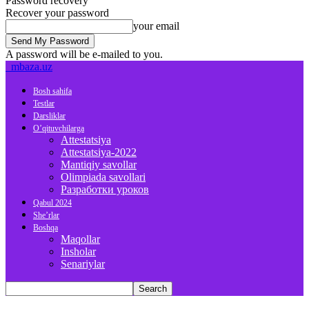
Password recovery
Recover your password
your email
A password will be e-mailed to you.
mbaza.uz
Bosh sahifa
Testlar
Darsliklar
O’qituvchilarga
Attestatsiya
Attestatsiya-2022
Mantiqiy savollar
Olimpiada savollari
Разработки уроков
Qabul 2024
She’rlar
Boshqa
Maqollar
Insholar
Senariylar