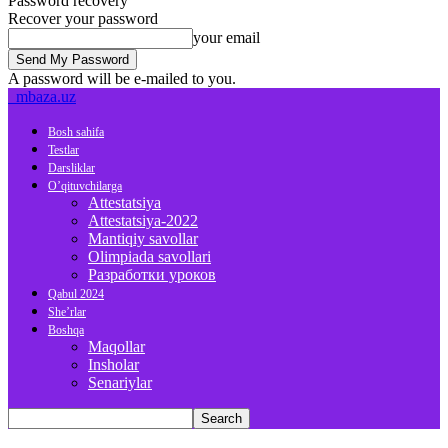
Password recovery
Recover your password
your email
A password will be e-mailed to you.
mbaza.uz
Bosh sahifa
Testlar
Darsliklar
O’qituvchilarga
Attestatsiya
Attestatsiya-2022
Mantiqiy savollar
Olimpiada savollari
Разработки уроков
Qabul 2024
She’rlar
Boshqa
Maqollar
Insholar
Senariylar