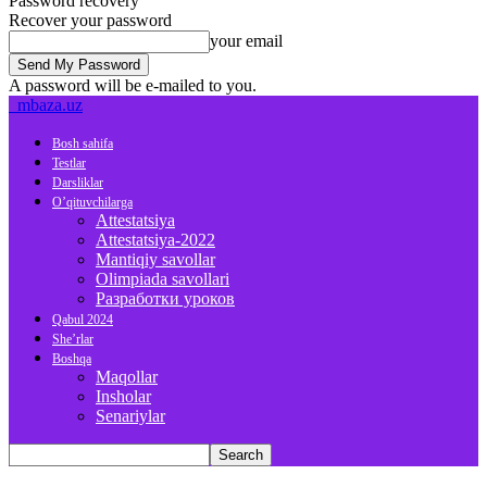
Password recovery
Recover your password
your email
A password will be e-mailed to you.
mbaza.uz
Bosh sahifa
Testlar
Darsliklar
O’qituvchilarga
Attestatsiya
Attestatsiya-2022
Mantiqiy savollar
Olimpiada savollari
Разработки уроков
Qabul 2024
She’rlar
Boshqa
Maqollar
Insholar
Senariylar