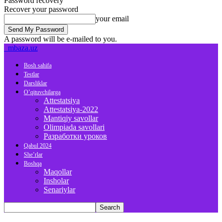
Password recovery
Recover your password
your email
A password will be e-mailed to you.
mbaza.uz
Bosh sahifa
Testlar
Darsliklar
O’qituvchilarga
Attestatsiya
Attestatsiya-2022
Mantiqiy savollar
Olimpiada savollari
Разработки уроков
Qabul 2024
She’rlar
Boshqa
Maqollar
Insholar
Senariylar