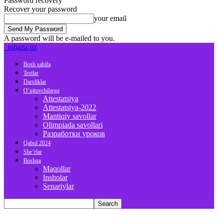
Password recovery
Recover your password
your email
A password will be e-mailed to you.
mbaza.uz
Bosh sahifa
Testlar
Darsliklar
O’qituvchilarga
Attestatsiya
Attestatsiya-2022
Mantiqiy savollar
Olimpiada savollari
Разработки уроков
Qabul 2024
She’rlar
Boshqa
Maqollar
Insholar
Senariylar