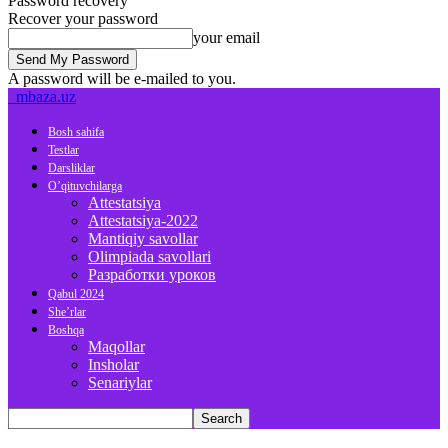
Password recovery
Recover your password
your email
A password will be e-mailed to you.
mbaza.uz
Bosh sahifa
Testlar
Darsliklar
O’qituvchilarga
Attestatsiya
Attestatsiya-2022
Mantiqiy savollar
Olimpiada savollari
Разработки уроков
Qabul 2024
She’rlar
Boshqa
Maqollar
Insholar
Senariylar