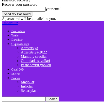
Password recovery
Recover your password
your email
A password will be e-mailed to you.
mbaza.uz
Bosh sahifa
Testlar
Darsliklar
O’qituvchilarga
Attestatsiya
Attestatsiya-2022
Mantiqiy savollar
Olimpiada savollari
Разработки уроков
Qabul 2024
She’rlar
Boshqa
Maqollar
Insholar
Senariylar