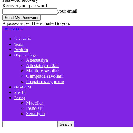
Password recovery
Recover your password
your email
A password will be e-mailed to you.
mbaza.uz
Bosh sahifa
Testlar
Darsliklar
O’qituvchilarga
Attestatsiya
Attestatsiya-2022
Mantiqiy savollar
Olimpiada savollari
Разработки уроков
Qabul 2024
She’rlar
Boshqa
Maqollar
Insholar
Senariylar