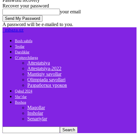
Password recovery
Recover your password
your email
A password will be e-mailed to you.
mbaza.uz
Bosh sahifa
Testlar
Darsliklar
O’qituvchilarga
Attestatsiya
Attestatsiya-2022
Mantiqiy savollar
Olimpiada savollari
Разработки уроков
Qabul 2024
She’rlar
Boshqa
Maqollar
Insholar
Senariylar