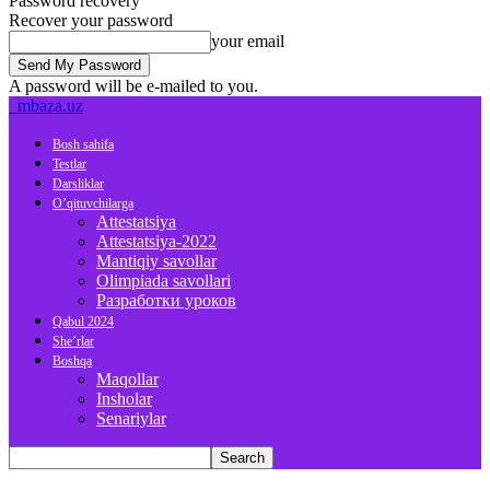
Password recovery
Recover your password
your email
A password will be e-mailed to you.
mbaza.uz
Bosh sahifa
Testlar
Darsliklar
O’qituvchilarga
Attestatsiya
Attestatsiya-2022
Mantiqiy savollar
Olimpiada savollari
Разработки уроков
Qabul 2024
She’rlar
Boshqa
Maqollar
Insholar
Senariylar