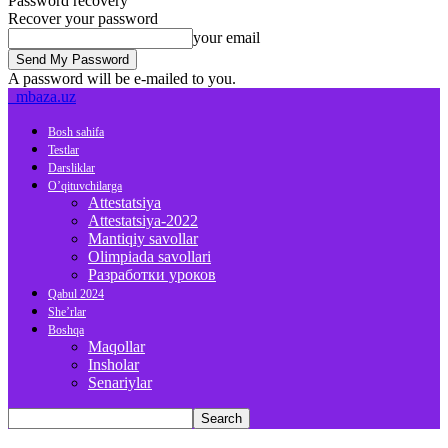
Password recovery
Recover your password
your email
A password will be e-mailed to you.
mbaza.uz
Bosh sahifa
Testlar
Darsliklar
O’qituvchilarga
Attestatsiya
Attestatsiya-2022
Mantiqiy savollar
Olimpiada savollari
Разработки уроков
Qabul 2024
She’rlar
Boshqa
Maqollar
Insholar
Senariylar