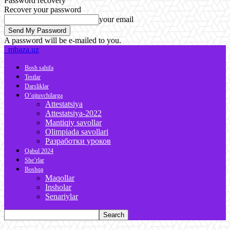
Password recovery
Recover your password
your email
A password will be e-mailed to you.
mbaza.uz
Bosh sahifa
Testlar
Darsliklar
O’qituvchilarga
Attestatsiya
Attestatsiya-2022
Mantiqiy savollar
Olimpiada savollari
Разработки уроков
Qabul 2024
She’rlar
Boshqa
Maqollar
Insholar
Senariylar