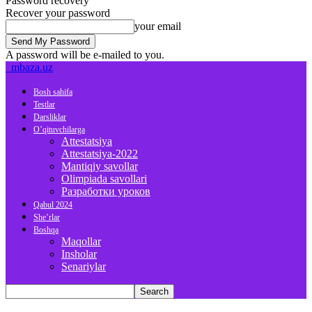
Password recovery
Recover your password
your email
A password will be e-mailed to you.
mbaza.uz
Bosh sahifa
Testlar
Darsliklar
O’qituvchilarga
Attestatsiya
Attestatsiya-2022
Mantiqiy savollar
Olimpiada savollari
Разработки уроков
Qabul 2024
She’rlar
Boshqa
Maqollar
Insholar
Senariylar