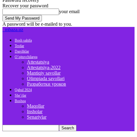
Password recovery
Recover your password
your email
A password will be e-mailed to you.
mbaza.uz
Bosh sahifa
Testlar
Darsliklar
O’qituvchilarga
Attestatsiya
Attestatsiya-2022
Mantiqiy savollar
Olimpiada savollari
Разработки уроков
Qabul 2024
She’rlar
Boshqa
Maqollar
Insholar
Senariylar