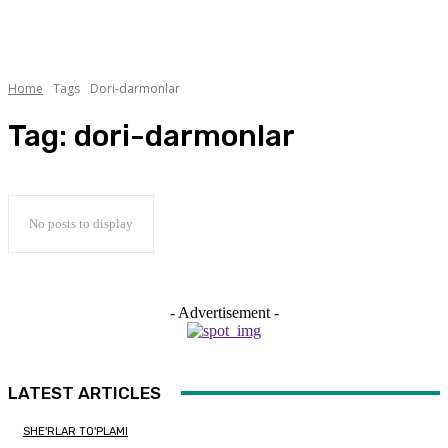
Home
Tags
Dori-darmonlar
Tag:
dori-darmonlar
No posts to display
- Advertisement -
LATEST ARTICLES
SHE'RLAR TO'PLAMI