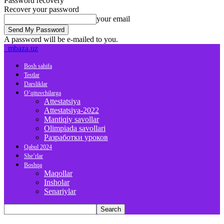
Password recovery
Recover your password
your email
A password will be e-mailed to you.
mbaza.uz
Bosh sahifa
Testlar
Darsliklar
O’qituvchilarga
Attestatsiya
Attestatsiya-2022
Mantiqiy savollar
Olimpiada savollari
Разработки уроков
Qabul 2024
She’rlar
Boshqa
Maqollar
Insholar
Senariylar