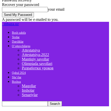
Password recovery
Recover your password
your email
A password will be e-mailed to you.
mbaza.uz
Bosh sahifa
Testlar
Darsliklar
O’qituvchilarga
Attestatsiya
Attestatsiya-2022
Mantiqiy savollar
Olimpiada savollari
Разработки уроков
Qabul 2024
She’rlar
Boshqa
Maqollar
Insholar
Senariylar