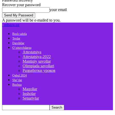
Password recovery
Recover your password
your email
A password will be e-mailed to you.
mbaza.uz
Bosh sahifa
Testlar
Darsliklar
O’qituvchilarga
Attestatsiya
Attestatsiya-2022
Mantiqiy savollar
Olimpiada savollari
Разработки уроков
Qabul 2024
She’rlar
Boshqa
Maqollar
Insholar
Senariylar