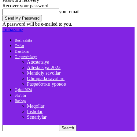
Password recovery
Recover your password
your email
A password will be e-mailed to you.
mbaza.uz
Bosh sahifa
Testlar
Darsliklar
O’qituvchilarga
Attestatsiya
Attestatsiya-2022
Mantiqiy savollar
Olimpiada savollari
Разработки уроков
Qabul 2024
She’rlar
Boshqa
Maqollar
Insholar
Senariylar