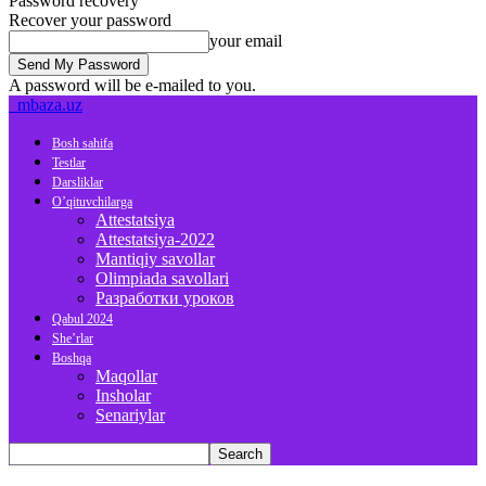
Password recovery
Recover your password
your email
A password will be e-mailed to you.
mbaza.uz
Bosh sahifa
Testlar
Darsliklar
O’qituvchilarga
Attestatsiya
Attestatsiya-2022
Mantiqiy savollar
Olimpiada savollari
Разработки уроков
Qabul 2024
She’rlar
Boshqa
Maqollar
Insholar
Senariylar