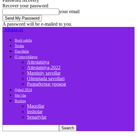
Password recovery
Recover your password
your email
A password will be e-mailed to you.
mbaza.uz
Bosh sahifa
Testlar
Darsliklar
O’qituvchilarga
Attestatsiya
Attestatsiya-2022
Mantiqiy savollar
Olimpiada savollari
Разработки уроков
Qabul 2024
She’rlar
Boshqa
Maqollar
Insholar
Senariylar