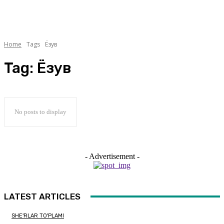
Home
Tags
Ёзув
Tag:
Ёзув
No posts to display
- Advertisement -
LATEST ARTICLES
SHE'RLAR TO'PLAMI