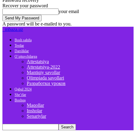
Password recovery
Recover your password
your email
A password will be e-mailed to you.
mbaza.uz
Bosh sahifa
Testlar
Darsliklar
O’qituvchilarga
Attestatsiya
Attestatsiya-2022
Mantiqiy savollar
Olimpiada savollari
Разработки уроков
Qabul 2024
She’rlar
Boshqa
Maqollar
Insholar
Senariylar