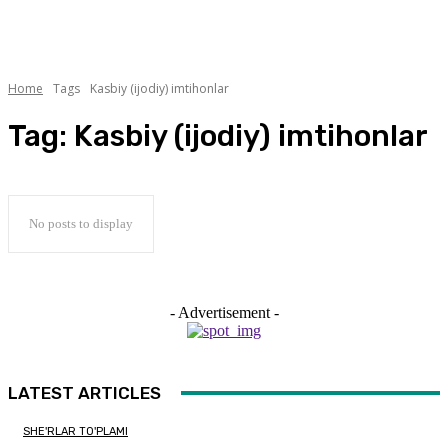
Home
Tags
Kasbiy (ijodiy) imtihonlar
Tag:
Kasbiy (ijodiy) imtihonlar
No posts to display
- Advertisement -
LATEST ARTICLES
SHE'RLAR TO'PLAMI