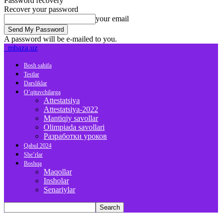
Password recovery
Recover your password
your email
A password will be e-mailed to you.
mbaza.uz
Bosh sahifa
Testlar
Darsliklar
O’qituvchilarga
Attestatsiya
Attestatsiya-2022
Mantiqiy savollar
Olimpiada savollari
Разработки уроков
Qabul 2024
She’rlar
Boshqa
Maqollar
Insholar
Senariylar