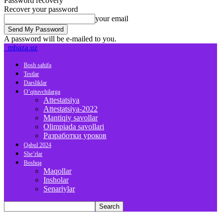
Password recovery
Recover your password
your email
A password will be e-mailed to you.
mbaza.uz
Bosh sahifa
Testlar
Darsliklar
O’qituvchilarga
Attestatsiya
Attestatsiya-2022
Mantiqiy savollar
Olimpiada savollari
Разработки уроков
Qabul 2024
She’rlar
Boshqa
Maqollar
Insholar
Senariylar