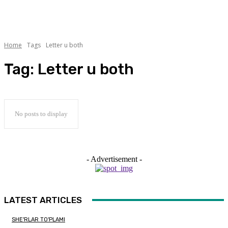
Home
Tags
Letter u both
Tag:
Letter u both
No posts to display
- Advertisement -
LATEST ARTICLES
SHE'RLAR TO'PLAMI