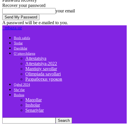
Password recovery
Recover your password
your email
A password will be e-mailed to you.
mbaza.uz
Bosh sahifa
Testlar
Darsliklar
O’qituvchilarga
Attestatsiya
Attestatsiya-2022
Mantiqiy savollar
Olimpiada savollari
Разработки уроков
Qabul 2024
She’rlar
Boshqa
Maqollar
Insholar
Senariylar