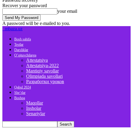
Password recovery
Recover your password
your email
A password will be e-mailed to you.
mbaza.uz
Bosh sahifa
Testlar
Darsliklar
O’qituvchilarga
Attestatsiya
Attestatsiya-2022
Mantiqiy savollar
Olimpiada savollari
Разработки уроков
Qabul 2024
She’rlar
Boshqa
Maqollar
Insholar
Senariylar