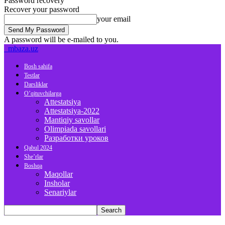
Password recovery
Recover your password
your email
A password will be e-mailed to you.
mbaza.uz
Bosh sahifa
Testlar
Darsliklar
O’qituvchilarga
Attestatsiya
Attestatsiya-2022
Mantiqiy savollar
Olimpiada savollari
Разработки уроков
Qabul 2024
She’rlar
Boshqa
Maqollar
Insholar
Senariylar