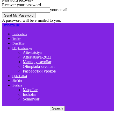
Password recovery
Recover your password
your email
A password will be e-mailed to you.
mbaza.uz
Bosh sahifa
Testlar
Darsliklar
O’qituvchilarga
Attestatsiya
Attestatsiya-2022
Mantiqiy savollar
Olimpiada savollari
Разработки уроков
Qabul 2024
She’rlar
Boshqa
Maqollar
Insholar
Senariylar