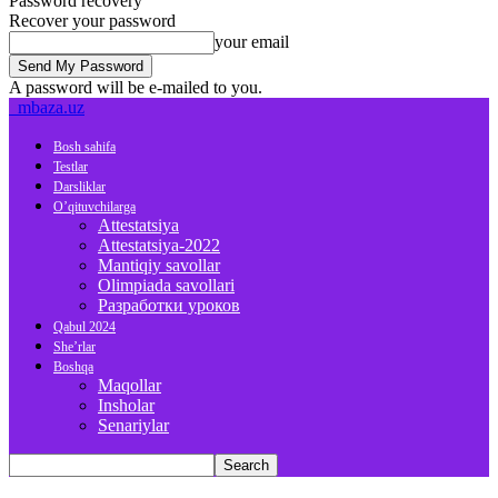
Password recovery
Recover your password
your email
A password will be e-mailed to you.
mbaza.uz
Bosh sahifa
Testlar
Darsliklar
O’qituvchilarga
Attestatsiya
Attestatsiya-2022
Mantiqiy savollar
Olimpiada savollari
Разработки уроков
Qabul 2024
She’rlar
Boshqa
Maqollar
Insholar
Senariylar