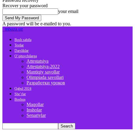
Password recovery
Recover your password
your email
A password will be e-mailed to you.
mbaza.uz
Bosh sahifa
Testlar
Darsliklar
O’qituvchilarga
Attestatsiya
Attestatsiya-2022
Mantiqiy savollar
Olimpiada savollari
Разработки уроков
Qabul 2024
She’rlar
Boshqa
Maqollar
Insholar
Senariylar