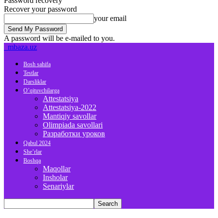
Password recovery
Recover your password
your email
A password will be e-mailed to you.
mbaza.uz
Bosh sahifa
Testlar
Darsliklar
O’qituvchilarga
Attestatsiya
Attestatsiya-2022
Mantiqiy savollar
Olimpiada savollari
Разработки уроков
Qabul 2024
She’rlar
Boshqa
Maqollar
Insholar
Senariylar