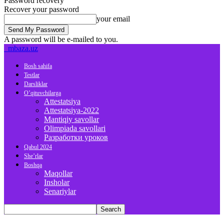
Password recovery
Recover your password
your email
A password will be e-mailed to you.
mbaza.uz
Bosh sahifa
Testlar
Darsliklar
O’qituvchilarga
Attestatsiya
Attestatsiya-2022
Mantiqiy savollar
Olimpiada savollari
Разработки уроков
Qabul 2024
She’rlar
Boshqa
Maqollar
Insholar
Senariylar