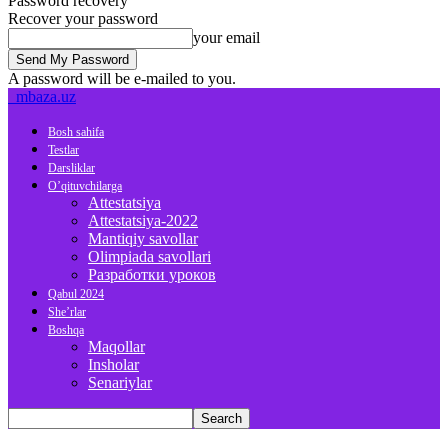
Password recovery
Recover your password
your email
A password will be e-mailed to you.
mbaza.uz
Bosh sahifa
Testlar
Darsliklar
O’qituvchilarga
Attestatsiya
Attestatsiya-2022
Mantiqiy savollar
Olimpiada savollari
Разработки уроков
Qabul 2024
She’rlar
Boshqa
Maqollar
Insholar
Senariylar