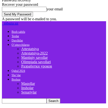
Password recovery
Recover your password
your email
A password will be e-mailed to you.
mbaza.uz
Bosh sahifa
Testlar
Darsliklar
O’qituvchilarga
Attestatsiya
Attestatsiya-2022
Mantiqiy savollar
Olimpiada savollari
Разработки уроков
Qabul 2024
She’rlar
Boshqa
Maqollar
Insholar
Senariylar