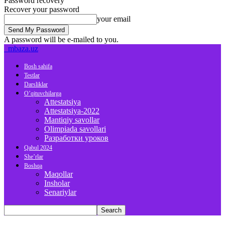
Password recovery
Recover your password
your email
A password will be e-mailed to you.
mbaza.uz
Bosh sahifa
Testlar
Darsliklar
O’qituvchilarga
Attestatsiya
Attestatsiya-2022
Mantiqiy savollar
Olimpiada savollari
Разработки уроков
Qabul 2024
She’rlar
Boshqa
Maqollar
Insholar
Senariylar