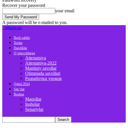
Password recovery
Recover your password
your email
A password will be e-mailed to you.
mbaza.uz
Bosh sahifa
Testlar
Darsliklar
O’qituvchilarga
Attestatsiya
Attestatsiya-2022
Mantiqiy savollar
Olimpiada savollari
Разработки уроков
Qabul 2024
She’rlar
Boshqa
Maqollar
Insholar
Senariylar