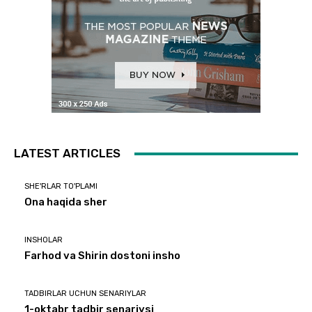
LATEST ARTICLES
SHE'RLAR TO'PLAMI
Ona haqida sher
INSHOLAR
Farhod va Shirin dostoni insho
TADBIRLAR UCHUN SENARIYLAR
1-oktabr tadbir senariysi