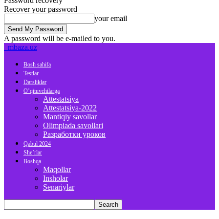
Password recovery
Recover your password
your email
A password will be e-mailed to you.
mbaza.uz
Bosh sahifa
Testlar
Darsliklar
O’qituvchilarga
Attestatsiya
Attestatsiya-2022
Mantiqiy savollar
Olimpiada savollari
Разработки уроков
Qabul 2024
She’rlar
Boshqa
Maqollar
Insholar
Senariylar