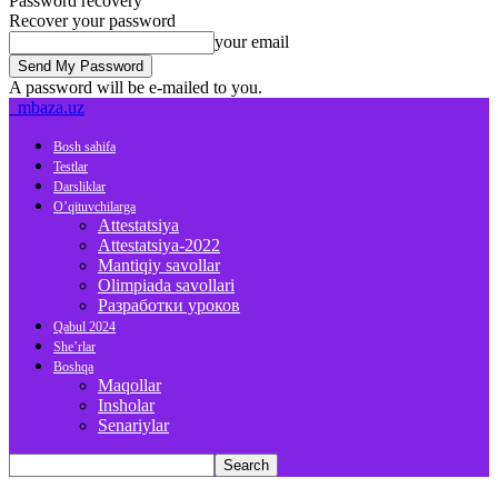
Password recovery
Recover your password
your email
A password will be e-mailed to you.
mbaza.uz
Bosh sahifa
Testlar
Darsliklar
O’qituvchilarga
Attestatsiya
Attestatsiya-2022
Mantiqiy savollar
Olimpiada savollari
Разработки уроков
Qabul 2024
She’rlar
Boshqa
Maqollar
Insholar
Senariylar