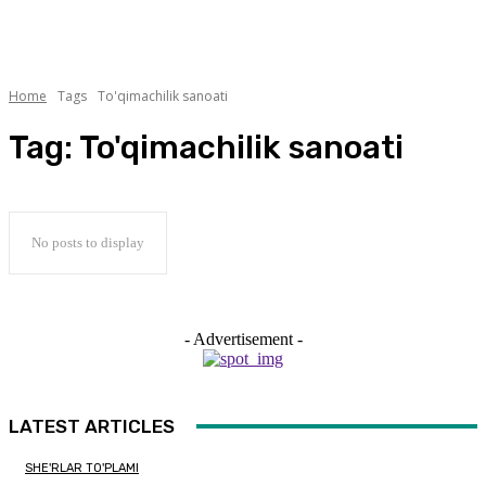
Home
Tags
To'qimachilik sanoati
Tag:
To'qimachilik sanoati
No posts to display
- Advertisement -
LATEST ARTICLES
SHE'RLAR TO'PLAMI