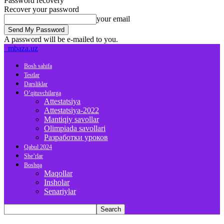
Password recovery
Recover your password
your email
A password will be e-mailed to you.
mbaza.uz
Bosh sahifa
Testlar
Darsliklar
O’qituvchilarga
Attestatsiya
Attestatsiya-2022
Mantiqiy savollar
Olimpiada savollari
Разработки уроков
Qabul 2024
She’rlar
Boshqa
Maqollar
Insholar
Senariylar