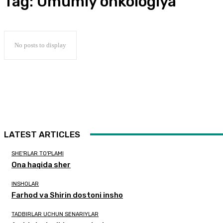
Tag:
Umumiy onkologiya
No posts to display
LATEST ARTICLES
SHE'RLAR TO'PLAMI
Ona haqida sher
INSHOLAR
Farhod va Shirin dostoni insho
TADBIRLAR UCHUN SENARIYLAR