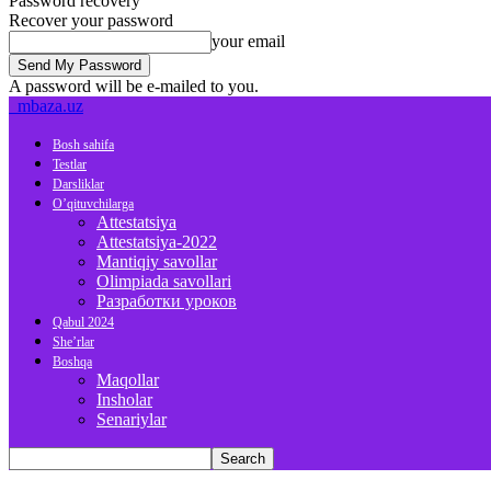
Password recovery
Recover your password
your email
A password will be e-mailed to you.
mbaza.uz
Bosh sahifa
Testlar
Darsliklar
O’qituvchilarga
Attestatsiya
Attestatsiya-2022
Mantiqiy savollar
Olimpiada savollari
Разработки уроков
Qabul 2024
She’rlar
Boshqa
Maqollar
Insholar
Senariylar