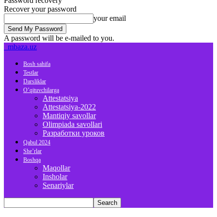
Password recovery
Recover your password
your email
A password will be e-mailed to you.
mbaza.uz
Bosh sahifa
Testlar
Darsliklar
O’qituvchilarga
Attestatsiya
Attestatsiya-2022
Mantiqiy savollar
Olimpiada savollari
Разработки уроков
Qabul 2024
She’rlar
Boshqa
Maqollar
Insholar
Senariylar