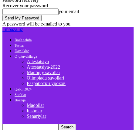
Password recovery
Recover your password
your email
A password will be e-mailed to you.
mbaza.uz
Bosh sahifa
Testlar
Darsliklar
O’qituvchilarga
Attestatsiya
Attestatsiya-2022
Mantiqiy savollar
Olimpiada savollari
Разработки уроков
Qabul 2024
She’rlar
Boshqa
Maqollar
Insholar
Senariylar