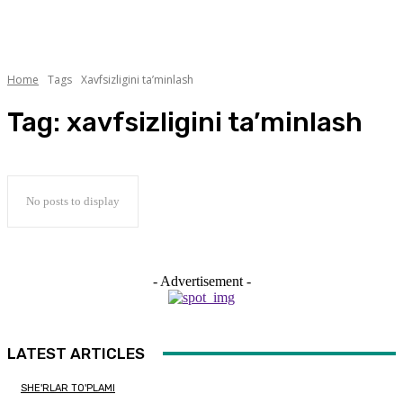
Home
Tags
Xavfsizligini ta’minlash
Tag:
xavfsizligini ta’minlash
No posts to display
- Advertisement -
LATEST ARTICLES
SHE'RLAR TO'PLAMI