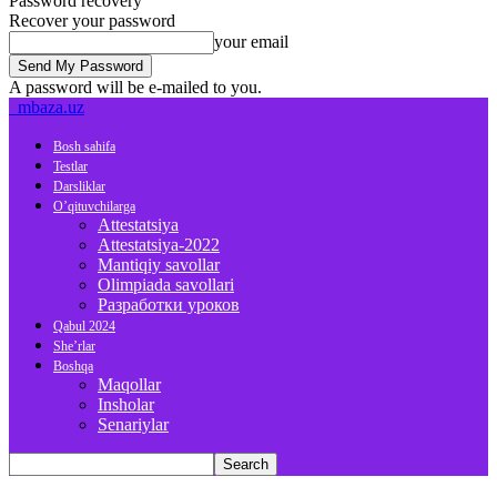
Password recovery
Recover your password
your email
A password will be e-mailed to you.
mbaza.uz
Bosh sahifa
Testlar
Darsliklar
O’qituvchilarga
Attestatsiya
Attestatsiya-2022
Mantiqiy savollar
Olimpiada savollari
Разработки уроков
Qabul 2024
She’rlar
Boshqa
Maqollar
Insholar
Senariylar