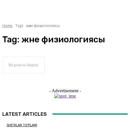
Home
Tags
және физиологиясы
Tag:
және физиологиясы
No posts to display
- Advertisement -
LATEST ARTICLES
SHE'RLAR TO'PLAMI