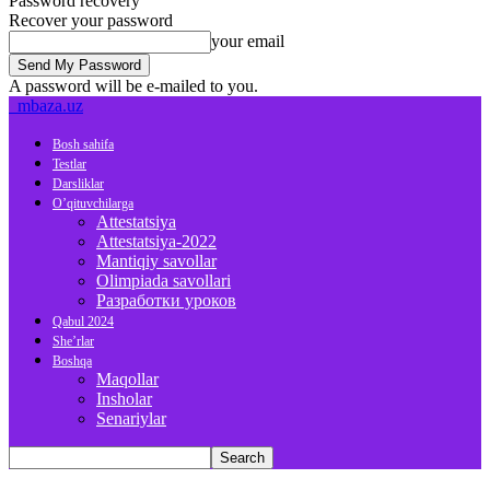
Password recovery
Recover your password
your email
A password will be e-mailed to you.
mbaza.uz
Bosh sahifa
Testlar
Darsliklar
O’qituvchilarga
Attestatsiya
Attestatsiya-2022
Mantiqiy savollar
Olimpiada savollari
Разработки уроков
Qabul 2024
She’rlar
Boshqa
Maqollar
Insholar
Senariylar