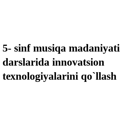
5- sinf musiqa madaniyati
darslarida innоvatsiоn
tехnоlоgiyalarini qo`llash