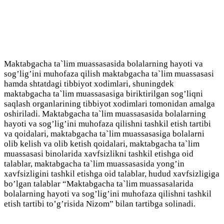
Maktabgacha ta`lim muassasasida bolalarning hayoti va
sog’lig’ini muhofaza qilish maktabgacha ta`lim muassasasi
hamda shtatdagi tibbiyot xodimlari, shuningdek
maktabgacha ta`lim muassasasiga biriktirilgan sog’liqni
saqlash organlarining tibbiyot xodimlari tomonidan amalga
oshiriladi. Maktabgacha ta`lim muassasasida bolalarning
hayoti va sog’lig’ini muhofaza qilishni tashkil etish tartibi
va qoidalari, maktabgacha ta`lim muassasasiga bolalarni
olib kelish va olib ketish qoidalari, maktabgacha ta`lim
muassasasi binolarida xavfsizlikni tashkil etishga oid
talablar, maktabgacha ta`lim muassasasida yong’in
xavfsizligini tashkil etishga oid talablar, hudud xavfsizligiga
bo’lgan talablar “Maktabgacha ta`lim muassasalarida
bolalarning hayoti va sog’lig’ini muhofaza qilishni tashkil
etish tartibi to’g’risida Nizom” bilan tartibga solinadi.