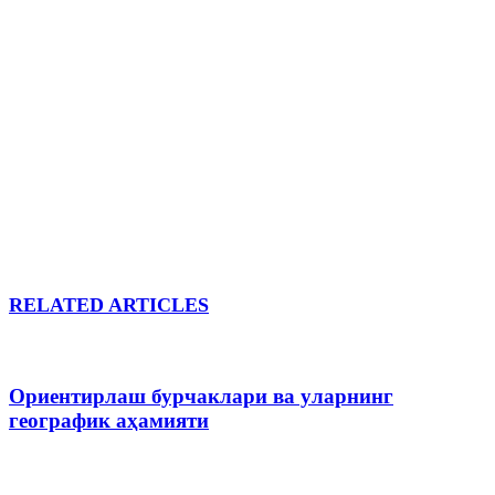
RELATED ARTICLES
Ориентирлаш бурчаклари ва уларнинг
географик аҳамияти