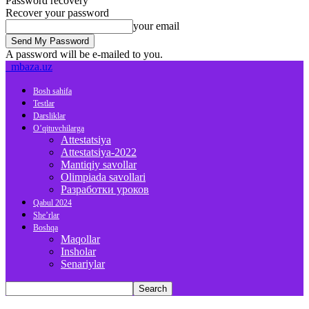
Password recovery
Recover your password
your email
A password will be e-mailed to you.
mbaza.uz
Bosh sahifa
Testlar
Darsliklar
O’qituvchilarga
Attestatsiya
Attestatsiya-2022
Mantiqiy savollar
Olimpiada savollari
Разработки уроков
Qabul 2024
She’rlar
Boshqa
Maqollar
Insholar
Senariylar