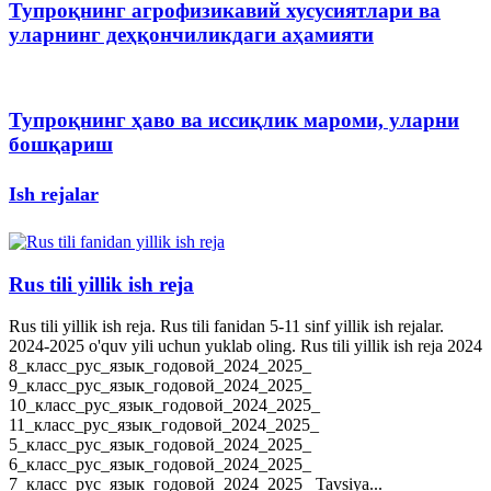
Тупроқнинг агрофизикавий хусусиятлари ва
уларнинг деҳқончиликдаги аҳамияти
Тупроқнинг ҳаво ва иссиқлик мароми, уларни
бошқариш
Ish rejalar
Rus tili yillik ish reja
Rus tili yillik ish reja. Rus tili fanidan 5-11 sinf yillik ish rejalar.
2024-2025 o'quv yili uchun yuklab oling. Rus tili yillik ish reja 2024
8_класс_рус_язык_годовой_2024_2025_
9_класс_рус_язык_годовой_2024_2025_
10_класс_рус_язык_годовой_2024_2025_
11_класс_рус_язык_годовой_2024_2025_
5_класс_рус_язык_годовой_2024_2025_
6_класс_рус_язык_годовой_2024_2025_
7_класс_рус_язык_годовой_2024_2025_ Tavsiya...