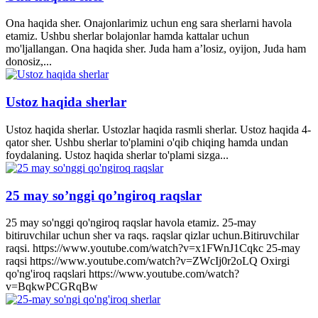
Ona haqida sher. Onajonlarimiz uchun eng sara sherlarni havola
etamiz. Ushbu sherlar bolajonlar hamda kattalar uchun
mo'ljallangan. Ona haqida sher. Juda ham a’losiz, oyijon, Juda ham
donosiz,...
Ustoz haqida sherlar
Ustoz haqida sherlar. Ustozlar haqida rasmli sherlar. Ustoz haqida 4-
qator sher. Ushbu sherlar to'plamini o'qib chiqing hamda undan
foydalaning. Ustoz haqida sherlar to'plami sizga...
25 may so’nggi qo’ngiroq raqslar
25 may so'nggi qo'ngiroq raqslar havola etamiz. 25-may
bitiruvchilar uchun sher va raqs. raqslar qizlar uchun.Bitiruvchilar
raqsi. https://www.youtube.com/watch?v=x1FWnJ1Cqkc 25-may
raqsi https://www.youtube.com/watch?v=ZWcIj0r2oLQ Oxirgi
qo'ng'iroq raqslari https://www.youtube.com/watch?
v=BqkwPCGRqBw