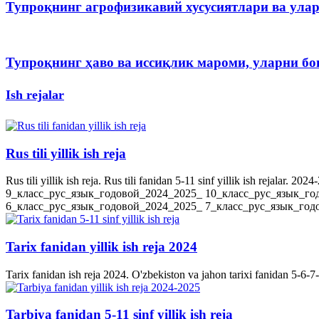
Тупроқнинг агрофизикавий хусусиятлари ва ула
Тупроқнинг ҳаво ва иссиқлик мароми, уларни 
Ish rejalar
Rus tili yillik ish reja
Rus tili yillik ish reja. Rus tili fanidan 5-11 sinf yillik ish rejala
9_класс_рус_язык_годовой_2024_2025_ 10_класс_рус_язык_го
6_класс_рус_язык_годовой_2024_2025_ 7_класс_рус_язык_годов
Tarix fanidan yillik ish reja 2024
Tarix fanidan ish reja 2024. O'zbekiston va jahon tarixi fanidan 5-6-7-8-
Tarbiya fanidan 5-11 sinf yillik ish reja