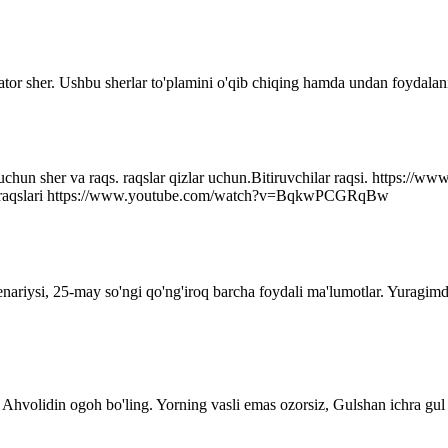
ator sher. Ushbu sherlar to'plamini o'qib chiqing hamda undan foydalani
r uchun sher va raqs. raqslar qizlar uchun.Bitiruvchilar raqsi. http
q raqslari https://www.youtube.com/watch?v=BqkwPCGRqBw
senariysi, 25-may so'ngi qo'ng'iroq barcha foydali ma'lumotlar. Yuragim
Ahvolidin ogoh bo'ling. Yorning vasli emas ozorsiz, Gulshan ichra gul 