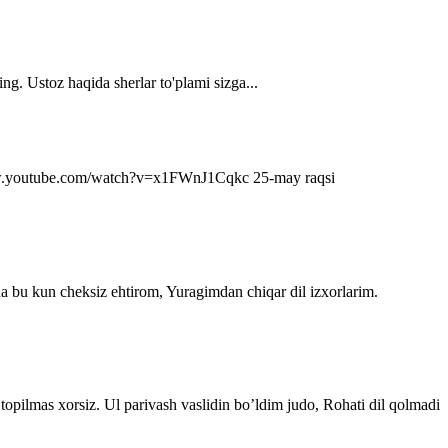
ng. Ustoz haqida sherlar to'plami sizga...
s://www.youtube.com/watch?v=x1FWnJ1Cqkc 25-may raqsi
da bu kun cheksiz ehtirom, Yuragimdan chiqar dil izxorlarim.
topilmas xorsiz. Ul parivash vaslidin bo’ldim judo, Rohati dil qolmadi