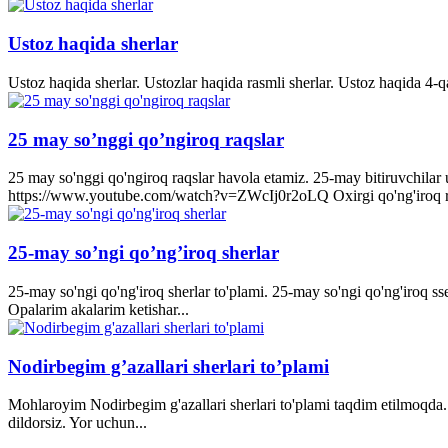
Ustoz haqida sherlar
Ustoz haqida sherlar. Ustozlar haqida rasmli sherlar. Ustoz haqida 4-q
25 may so’nggi qo’ngiroq raqslar
25 may so'nggi qo'ngiroq raqslar havola etamiz. 25-may bitiruvchila
https://www.youtube.com/watch?v=ZWcIj0r2oLQ Oxirgi qo'ng'iro
25-may so’ngi qo’ng’iroq sherlar
25-may so'ngi qo'ng'iroq sherlar to'plami. 25-may so'ngi qo'ng'iroq s
Opalarim akalarim ketishar...
Nodirbegim g’azallari sherlari to’plami
Mohlaroyim Nodirbegim g'azallari sherlari to'plami taqdim etilmoqda. 
dildorsiz. Yor uchun...