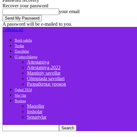
Password recovery
Recover your password
your email
A password will be e-mailed to you.
mbaza.uz
Bosh sahifa
Testlar
Darsliklar
O’qituvchilarga
Attestatsiya
Attestatsiya-2022
Mantiqiy savollar
Olimpiada savollari
Разработки уроков
Qabul 2024
She’rlar
Boshqa
Maqollar
Insholar
Senariylar