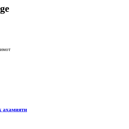
age
димот
к аҳамияти