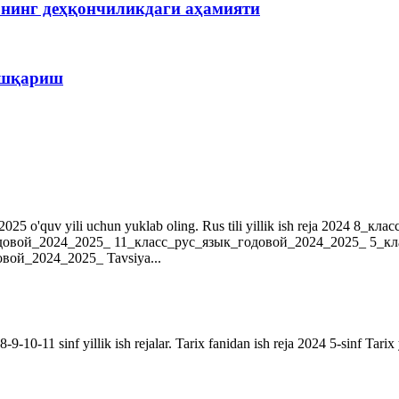
рнинг деҳқончиликдаги аҳамияти
бошқариш
r. 2024-2025 o'quv yili uchun yuklab oling. Rus tili yillik ish reja 202
довой_2024_2025_ 11_класс_рус_язык_годовой_2024_2025_ 5_к
ой_2024_2025_ Tavsiya...
9-10-11 sinf yillik ish rejalar. Tarix fanidan ish reja 2024 5-sinf Tarix 