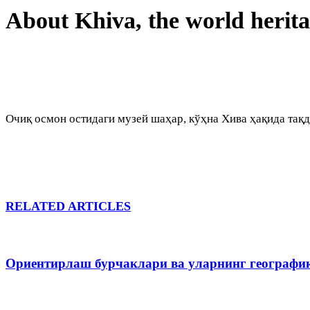
About Khiva, the world herit
Очиқ осмон остидаги музей шаҳар, кўҳна Хива ҳақида тақ
RELATED ARTICLES
Ориентирлаш бурчаклари ва уларнинг географи