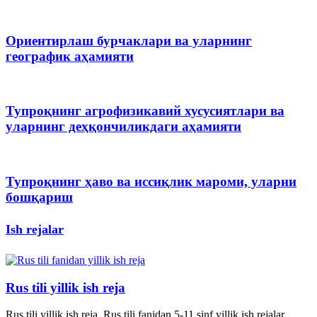
Ориентирлаш бурчаклари ва уларнинг
географик аҳамияти
Тупроқнинг агрофизикавий хусусиятлари ва
уларнинг деҳқончиликдаги аҳамияти
Тупроқнинг ҳаво ва иссиқлик мароми, уларни
бошқариш
Ish rejalar
Rus tili yillik ish reja
Rus tili yillik ish reja. Rus tili fanidan 5-11 sinf yillik ish rejalar.