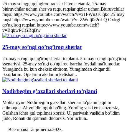
25 may so'nggi qo'ngiroq raqslar havola etamiz. 25-may
bitiruvchilar uchun sher va raqs. raqslar qizlar uchun.Bitiruvchilar
raqsi. https://www.youtube.com/watch?v=x1FWnJ1Cqkc 25-may
raqsi https://www.youtube.com/watch?v=ZWcIj0r2oLQ Oxirgi
qo'ng'iroq raqslari https://www.youtube.com/watch?
v=BqkwPCGRqBw
25-may so’ngi qo’ng’iroq sherlar
25-may so'ngi qo'ng'iroq sherlar to'plami. 25-may so'ngi qo'ng'iroq
ssenariysi, 25-may so'ngi qo'ng'iroq barcha foydali ma'lumotlar.
Yuragimda bu kun cheksiz ehtirom, Yuragimdan chiqar dil
izxorlarim. Opalarim akalarim ketishar...
Nodirbegim g’azallari sherlari to’plami
Mohlaroyim Nodirbegim g'azallari sherlari to'plami taqdim
etilmoqda. Ahvolidin ogoh bo'ling. Yorning vasli emas ozorsiz,
Gulshan ichra gul topilmas xorsiz. Ul parivash vaslidin bo’ldim
judo, Rohati dil qolmadi dildorsiz. Yor uchun...
Все права защищены.2023.