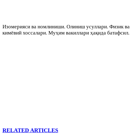
Изомерияси ва номлиниши. Олиниш усуллари. Физик ва
кимёвий хоссалари. Муҳим вакиллари ҳақида батафсил.
RELATED ARTICLES