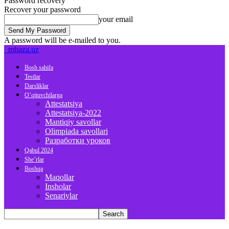
Password recovery
Recover your password
your email
A password will be e-mailed to you.
mbaza.uz
Bosh sahifa
Testlar
Darsliklar
O’qituvchilarga
Attestatsiya
Attestatsiya-2022
Mantiqiy savollar
Olimpiada savollari
Разработки уроков
Qabul 2024
She’rlar
Boshqa
Maqollar
Insholar
Senariylar