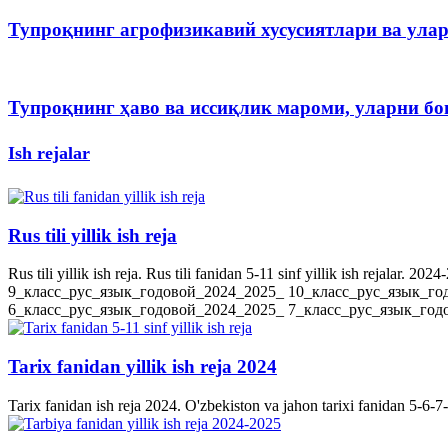
Тупроқнинг агрофизикавий хусусиятлари ва ула
Тупроқнинг ҳаво ва иссиқлик мароми, уларни 
Ish rejalar
Rus tili yillik ish reja
Rus tili yillik ish reja. Rus tili fanidan 5-11 sinf yillik ish rejala
9_класс_рус_язык_годовой_2024_2025_ 10_класс_рус_язык_го
6_класс_рус_язык_годовой_2024_2025_ 7_класс_рус_язык_годов
Tarix fanidan yillik ish reja 2024
Tarix fanidan ish reja 2024. O'zbekiston va jahon tarixi fanidan 5-6-7-8-