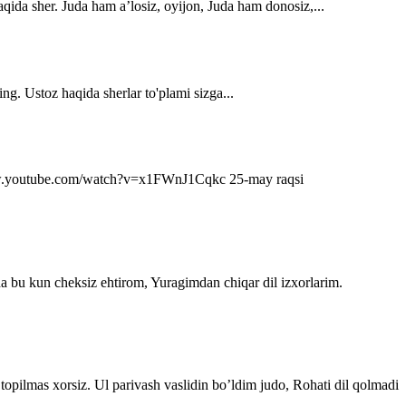
qida sher. Juda ham a’losiz, oyijon, Juda ham donosiz,...
ng. Ustoz haqida sherlar to'plami sizga...
s://www.youtube.com/watch?v=x1FWnJ1Cqkc 25-may raqsi
da bu kun cheksiz ehtirom, Yuragimdan chiqar dil izxorlarim.
topilmas xorsiz. Ul parivash vaslidin bo’ldim judo, Rohati dil qolmadi