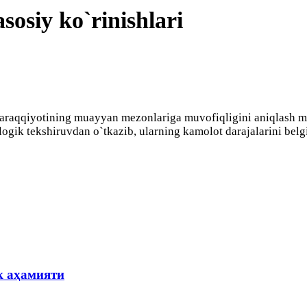
sosiy ko`rinishlari
 taraqqiyotining muayyan mеzonlariga muvofiqligini aniqlash m
xologik tеkshiruvdan o`tkazib, ularning kamolot darajalarini bеlg
к аҳамияти