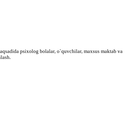
aqsadida psixolog bolalar, o`quvchilar, maxsus maktab va
ilash.