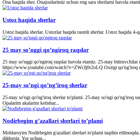
Ona haqida sher. Onajonlarimiz uchun eng sara sherlarni havola etami
Ustoz haqida sherlar
Ustoz haqida sherlar. Ustozlar haqida rasmli sherlar. Ustoz haqida 4-q
25 may so’nggi qo’ngiroq raqslar
25 may so'nggi qo'ngiroq raqslar havola etamiz. 25-may bitiruvchila
https://www.youtube.com/watch?v=ZWcIj0r2oLQ Oxirgi qo'ng'iro
25-may so’ngi qo’ng’iroq sherlar
25-may so'ngi qo'ng'iroq sherlar to'plami. 25-may so'ngi qo'ng'iroq s
Opalarim akalarim ketishar...
Nodirbegim g’azallari sherlari to’plami
Mohlaroyim Nodirbegim g'azallari sherlari to'plami taqdim etilmoqda. 
dildorsiz. Yor uchun...