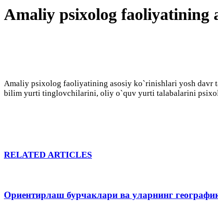
Amaliy psixolog faoliyatining a
Amaliy psixolog faoliyatining asosiy ko`rinishlari yosh davr
bilim yurti tinglovchilarini, oliy o`quv yurti talabalarini psi
RELATED ARTICLES
Ориентирлаш бурчаклари ва уларнинг географи