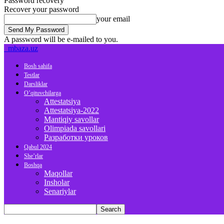
Password recovery
Recover your password
your email
A password will be e-mailed to you.
mbaza.uz
Bosh sahifa
Testlar
Darsliklar
O’qituvchilarga
Attestatsiya
Attestatsiya-2022
Mantiqiy savollar
Olimpiada savollari
Разработки уроков
Qabul 2024
She’rlar
Boshqa
Maqollar
Insholar
Senariylar