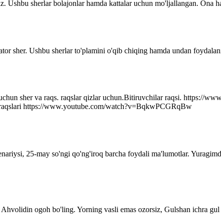
z. Ushbu sherlar bolajonlar hamda kattalar uchun mo'ljallangan. Ona ha
ator sher. Ushbu sherlar to'plamini o'qib chiqing hamda undan foydalani
r uchun sher va raqs. raqslar qizlar uchun.Bitiruvchilar raqsi. http
q raqslari https://www.youtube.com/watch?v=BqkwPCGRqBw
senariysi, 25-may so'ngi qo'ng'iroq barcha foydali ma'lumotlar. Yuragim
Ahvolidin ogoh bo'ling. Yorning vasli emas ozorsiz, Gulshan ichra gul 